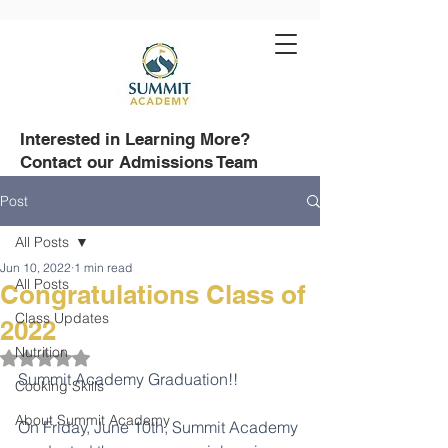
Interested in Learning More?
Contact our Admissions Team
508-751-8500
Post
All Posts
Jun 10, 2022
1 min read
All Posts
Congratulations Class of
Class Updates
2022
Nutrition
Rated NaN out of 5 stars.
Summit Academy Graduation!! 
Cooking Skills
About Summit Academy
On Friday, June 10th, Summit Academy 