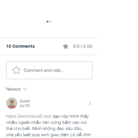
0.0 / 5 (0)
10 Comments
Comment and rate...
These Middle Schoolers
Google Doodle
Are Stepping Up!!!
Competition
Newest
Guest
Jul 05
https://keonhacai5.net/
 dạo này mình thấy 
nhiều người nhắc nên cũng bấm vào coi 
thử cho biết. Mình không đọc sâu đâu, 
chủ yếu lướt qua xem giao diện có dễ nhìn 