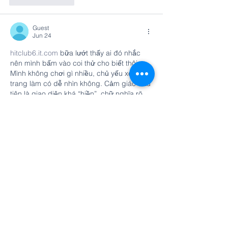
Guest
Jun 24
hitclub6.it.com
 bữa lướt thấy ai đó nhắc 
nên mình bấm vào coi thử cho biết thôi. 
Mình không chơi gì nhiều, chủ yếu xem 
trang làm có dễ nhìn không. Cảm giác đầu 
tiên là giao diện khá “hiền”, chữ nghĩa rõ 
ràng, không bị nhồi nhét nên kéo xuống 
đọc cũng thoải mái. Mấy mục nội dung 
được chia thành từng khối nhìn gọn, kiểu 
lướt qua là nắm được họ đang nói về cái 
gì, không phải đoán.…
Show More
Like
Reply
Guest
Jun 22