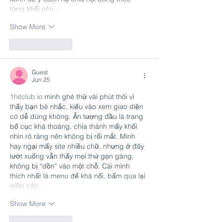
từng khối nên…
Show More
Like
Reply
Guest
Jun 25
1hitclub.io
 mình ghé thử vài phút thôi vì 
thấy bạn bè nhắc, kiểu vào xem giao diện 
có dễ dùng không. Ấn tượng đầu là trang 
bố cục khá thoáng, chia thành mấy khối 
nhìn rõ ràng nên không bị rối mắt. Mình 
hay ngại mấy site nhiều chữ, nhưng ở đây 
lướt xuống vẫn thấy mọi thứ gọn gàng, 
không bị “dồn” vào một chỗ. Cái mình 
thích nhất là menu để khá nổi, bấm qua lại 
giữa các…
Show More
Like
Reply