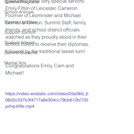
graduated three very special seniors: 
Summit Programs
Emily Fitton of Leicester, Cameron 
School Animals
Fournier of Leominster and Michael 
Summit Updates
Gomez of Clinton. Summit Staff, family, 
friends, and school district officials 
Support Summit
watched as they proudly stood in their 
Student Artwork
school colors to receive their diplomas, 
followed by the traditional tassel turn!
Summit Students
Martial Arts
Congratulations Emily, Cam and 
Michael!
https://video.wixstatic.com/video/2de06d_b
06d2c037b3f4717a8e304cc79bb612b/720
p/mp4/file.mp4