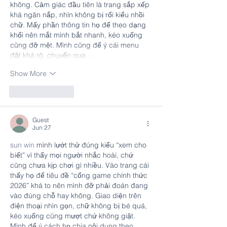
không. Cảm giác đầu tiên là trang sắp xếp 
khá ngăn nắp, nhìn không bị rối kiểu nhồi 
chữ. Mấy phần thông tin họ để theo dạng 
khối nên mắt mình bắt nhanh, kéo xuống 
cũng đỡ mệt. Mình cũng để ý cái menu 
đặt khá rõ, chuyển qua…
Show More
Like
Reply
Guest
Jun 27
sun win
 mình lướt thử đúng kiểu “xem cho 
biết” vì thấy mọi người nhắc hoài, chứ 
cũng chưa kịp chơi gì nhiều. Vào trang cái 
thấy họ để tiêu đề “cổng game chính thức 
2026” khá to nên mình đỡ phải đoán đang 
vào đúng chỗ hay không. Giao diện trên 
điện thoại nhìn gọn, chữ không bị bé quá, 
kéo xuống cũng mượt chứ không giật. 
Mình để ý cách họ chia nội dung theo 