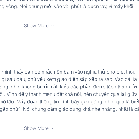
g vòng. Nói chung mới vào vài phút là quen tay, vì mấy khối 
Show More
 mình thấy bạn bè nhắc nên bấm vào nghía thử cho biết thôi. 
gì sâu đâu, chủ yếu xem giao diện sắp xếp ra sao. Vào cái là 
oáng, nhìn không bị rối mắt, kiểu các phần được tách thành từn
õi. Mình để ý thanh menu đặt khá nổi, nên chuyển qua lại giữa 
 lâu. Mấy đoạn thông tin trình bày gọn gàng, nhìn qua là biết
gập chữ”. Nói chung cảm giác dùng khá nhẹ nhàng, nhất là c
Show More