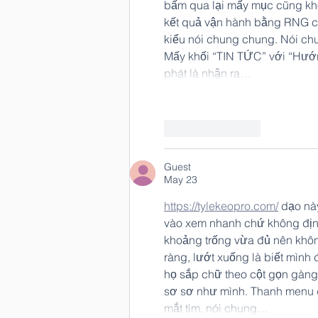
bấm qua lại mấy mục cũng khô
kết quả vận hành bằng RNG ch
kiểu nói chung chung. Nói chu
Mấy khối “TIN TỨC” với “Hướng
phát là nhận ra…
Like
Reply
Guest
May 23
https://tylekeopro.com/
 dạo nà
vào xem nhanh chứ không định
khoảng trống vừa đủ nên khôn
ràng, lướt xuống là biết mình 
họ sắp chữ theo cột gọn gàng
sơ sơ như mình. Thanh menu đ
mắt tìm, nói chung…