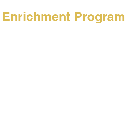
tes
Support Summit
Student Artwork
Summit Student
Enrichment Program
 stars.