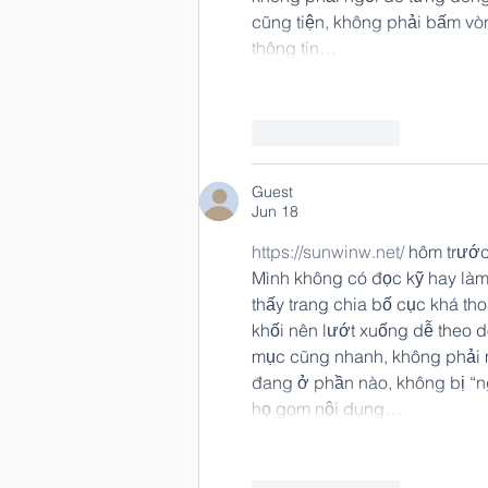
cũng tiện, không phải bấm vòn
thông tin…
Like
Reply
Guest
Jun 18
https://sunwinw.net/
 hôm trước
Mình không có đọc kỹ hay làm 
thấy trang chia bố cục khá th
khối nên lướt xuống dễ theo d
mục cũng nhanh, không phải mò
đang ở phần nào, không bị “n
họ gom nội dung…