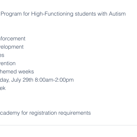
rogram for High-Functioning students with Autism
forcement
evelopment
es
ention
y themed weeks
riday, July 29th 8:00am-2:00pm
eek
cademy for registration requirements