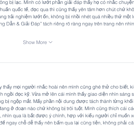
ng bị lạc. Mình có lướt phần giải đáp thấy họ có nhắc chuyện
uẩn quốc tế, đọc qua thì cũng thấy yên tâm hơn chút chứ kh
ng trải nghiệm lướt ổn, không bị nhồi nhét quá nhiều thứ một l
 Dẫn & Giải Đáp” tách riêng rõ ràng ngay trên trang nên nhìn
Show More
y thấy mọi người nhắc hoài nên mình cũng ghé thử cho biết, ki
 ngồi đọc kỹ. Vừa mở lên cái mình thấy giao diện nhìn sáng s
g bị ngộp mắt. Mấy phần nội dung được tách thành từng khối 
đang ở đoạn nào chứ không bị trôi tuột. Mình cũng thích cái cá
, nhìn qua là bắt được ý chính, hợp với kiểu người chỉ muốn 
ể ngay chỗ dễ thấy nên bấm qua lại cũng tiện, không phải că