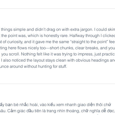
 things simple and didn’t drag on with extra jargon. I could skim
 the point was, which is honestly rare. Halfway through I clicke
ut of curiosity, and it gave me the same “straight to the point” fee
riting here flows nicely too—short chunks, clear breaks, and you
u scroll. Nothing felt like it was trying to impress, just practic
, I also noticed the layout stays clean with obvious headings an
ounce around without hunting for stuff.
hấy bạn bè nhắc hoài, vào kiểu xem nhanh giao diện thôi chứ 
âu. Cảm giác đầu tiên là trang nhìn thoáng, chữ nghĩa dễ đọc,