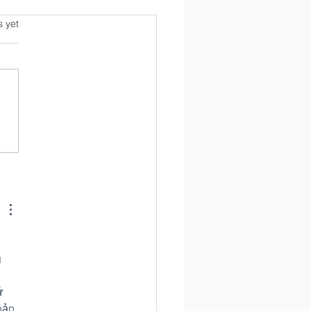
s.
s yet
autiful Night For A
Q
 
 
ứ 
bản 