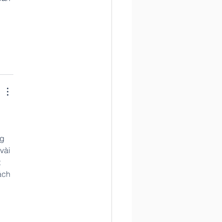
g 
vài 
 
ách 