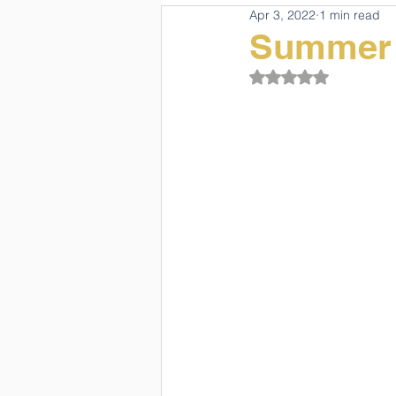
Apr 3, 2022
1 min read
School Animals
Summit Upda
Summer 
Rated NaN out of 5