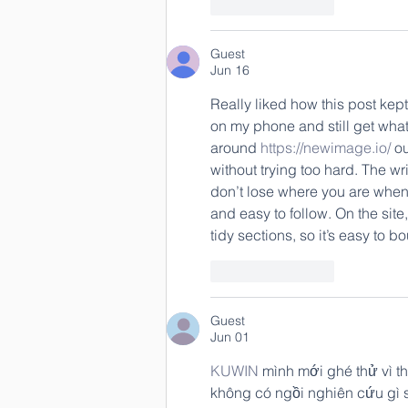
Like
Reply
Guest
Jun 16
Really liked how this post kept
on my phone and still get what
around 
https://newimage.io/
 o
without trying too hard. The w
don’t lose where you are when yo
and easy to follow. On the site
tidy sections, so it’s easy to b
Like
Reply
Guest
Jun 01
KUWIN
 mình mới ghé thử vì t
không có ngồi nghiên cứu gì s