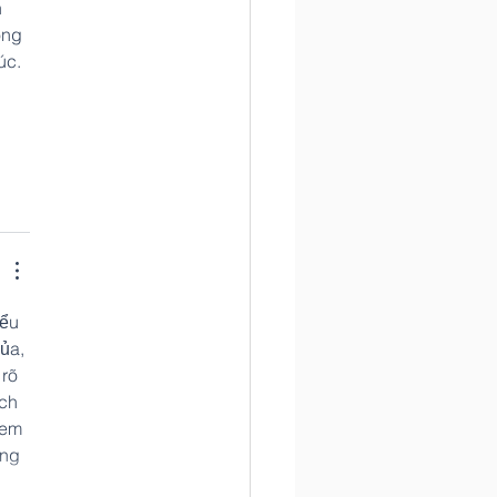
 
ông 
úc. 
 
ểu 
ủa, 
rõ 
ch 
xem 
ng 