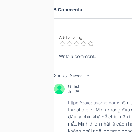
5 Comments
Add a rating
Thank You to Our Golf
Write a comment...
Tournament Sponsors!
Sort by:
Newest
Guest
Jul 28
https://soicauxsmb.com/
 hôm 
thử cho biết. Mình không đọc s
đầu là nhìn khá dễ chịu, nền 
mắt. Mình thích nhất là cách h
không phải ngồi dò từng dòng.