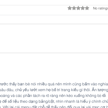
Rated 0 out of 5 star
No rating
School Is Back in Session
A Be
BB
trước thấy bạn bè nói nhiều quá nên mình cũng bấm vào nghía
âu đâu, chủ yếu lướt xem họ bố trí trang kiểu gì thôi. Ấn tượng
thoáng và các phần tách ra rõ ràng nên kéo xuống không bị rối 
ọ để số liệu theo dạng bảng/cột, nhìn nhanh là hiểu ý chính ch
 Với lại cái menu đặt chỗ dễ thấy nên đổi qua lại vài mục cơ 