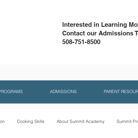
Interested in Learning M
Contact our Admissions 
508-751-8500
 PROGRAMS
ADMISSIONS
PARENT RESOU
ion
Cooking Skills
About Summit Academy
Summit Pr