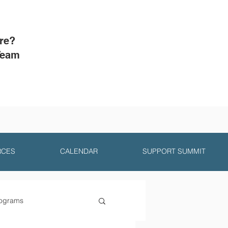
ore?
Team
RCES
CALENDAR
SUPPORT SUMMIT
ograms