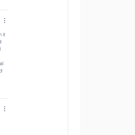
 it 
d 
l 
 
al 
d 
 